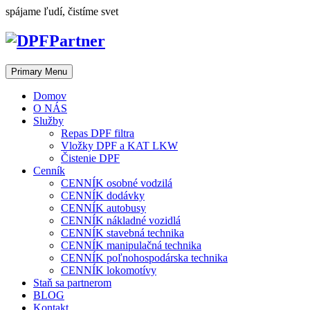
Skip
spájame ľudí, čistíme svet
to
content
Primary Menu
Domov
O NÁS
Služby
Repas DPF filtra
Vložky DPF a KAT LKW
Čistenie DPF
Cenník
CENNÍK osobné vodzilá
CENNÍK dodávky
CENNÍK autobusy
CENNÍK nákladné vozidlá
CENNÍK stavebná technika
CENNÍK manipulačná technika
CENNÍK poľnohospodárska technika
CENNÍK lokomotívy
Staň sa partnerom
BLOG
Kontakt