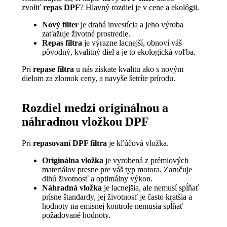
zvoliť
repas DPF
? Hlavný rozdiel je v cene a ekológii.
Nový filter
je drahá investícia a jeho výroba
zaťažuje životné prostredie.
Repas filtra
je výrazne lacnejší, obnoví váš
pôvodný, kvalitný diel a je to ekologická voľba.
Pri
repase filtra
u nás získate kvalitu ako s novým
dielom za zlomok ceny, a navyše šetríte prírodu.
Rozdiel medzi originálnou a
náhradnou vložkou DPF
Pri
repasovaní DPF filtra
je kľúčová vložka.
Originálna vložka
je vyrobená z prémiových
materiálov presne pre váš typ motora. Zaručuje
dlhú životnosť a optimálny výkon.
Náhradná vložka
je lacnejšia, ale nemusí spĺňať
prísne štandardy, jej životnosť je často kratšia a
hodnoty na emisnej kontrole nemusia spĺňať
požadované hodnoty.