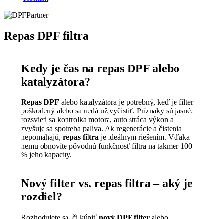
Repas DPF filtra
Kedy je čas na repas DPF alebo
katalyzátora?
Repas DPF
alebo katalyzátora je potrebný, keď je filter
poškodený alebo sa nedá už vyčistiť. Príznaky sú jasné:
rozsvieti sa kontrolka motora, auto stráca výkon a
zvyšuje sa spotreba paliva. Ak regenerácie a čistenia
nepomáhajú,
repas filtra
je ideálnym riešením. Vďaka
nemu obnovíte pôvodnú funkčnosť filtra na takmer 100
% jeho kapacity.
Nový filter vs. repas filtra – aký je
rozdiel?
Rozhodujete sa, či kúpiť
nový DPF filter
alebo